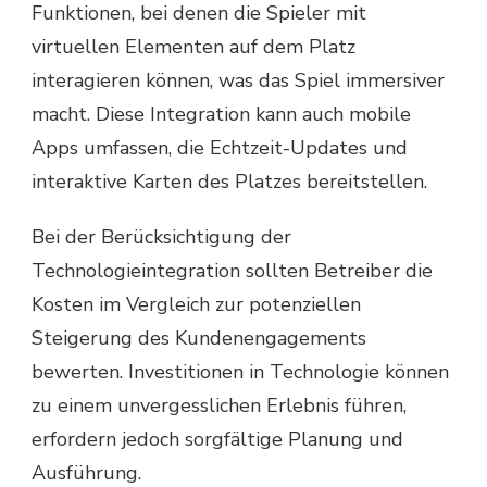
Funktionen, bei denen die Spieler mit
virtuellen Elementen auf dem Platz
interagieren können, was das Spiel immersiver
macht. Diese Integration kann auch mobile
Apps umfassen, die Echtzeit-Updates und
interaktive Karten des Platzes bereitstellen.
Bei der Berücksichtigung der
Technologieintegration sollten Betreiber die
Kosten im Vergleich zur potenziellen
Steigerung des Kundenengagements
bewerten. Investitionen in Technologie können
zu einem unvergesslichen Erlebnis führen,
erfordern jedoch sorgfältige Planung und
Ausführung.