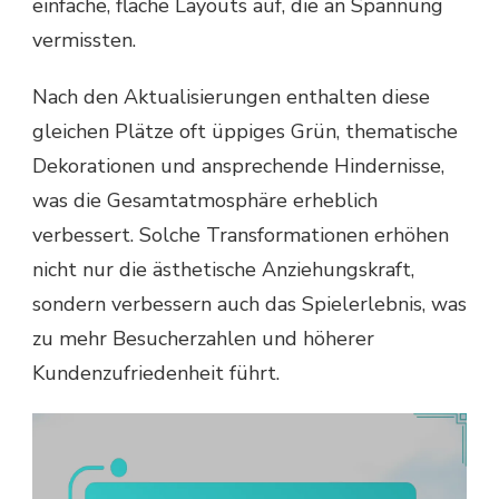
einfache, flache Layouts auf, die an Spannung
vermissten.
Nach den Aktualisierungen enthalten diese
gleichen Plätze oft üppiges Grün, thematische
Dekorationen und ansprechende Hindernisse,
was die Gesamtatmosphäre erheblich
verbessert. Solche Transformationen erhöhen
nicht nur die ästhetische Anziehungskraft,
sondern verbessern auch das Spielerlebnis, was
zu mehr Besucherzahlen und höherer
Kundenzufriedenheit führt.