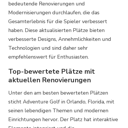
bedeutende Renovierungen und
Modernisierungen durchlaufen, die das
Gesamterlebnis für die Spieler verbessert
haben. Diese aktualisierten Plätze bieten
verbesserte Designs, Annehmlichkeiten und
Technologien und sind daher sehr
empfehlenswert für Enthusiasten.
Top-bewertete Plätze mit
aktuellen Renovierungen
Unter den am besten bewerteten Plätzen
sticht Adventure Golf in Orlando, Florida, mit
seinen lebendigen Themen und modernen
Einrichtungen hervor. Der Platz hat interaktive