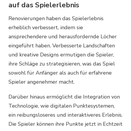
auf das Spielerlebnis
Renovierungen haben das Spielerlebnis
erheblich verbessert, indem sie
ansprechendere und herausfordernde Löcher
eingeführt haben. Verbesserte Landschaften
und kreative Designs ermutigen die Spieler,
ihre Schläge zu strategisieren, was das Spiel
sowohl für Anfänger als auch für erfahrene
Spieler angenehmer macht.
Darüber hinaus ermöglicht die Integration von
Technologie, wie digitalen Punktesystemen,
ein reibungsloseres und interaktiveres Erlebnis.
Die Spieler können ihre Punkte jetzt in Echtzeit