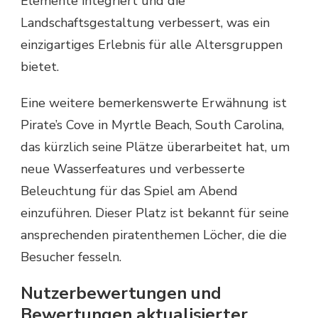
Elemente integriert und die
Landschaftsgestaltung verbessert, was ein
einzigartiges Erlebnis für alle Altersgruppen
bietet.
Eine weitere bemerkenswerte Erwähnung ist
Pirate’s Cove in Myrtle Beach, South Carolina,
das kürzlich seine Plätze überarbeitet hat, um
neue Wasserfeatures und verbesserte
Beleuchtung für das Spiel am Abend
einzuführen. Dieser Platz ist bekannt für seine
ansprechenden piratenthemen Löcher, die die
Besucher fesseln.
Nutzerbewertungen und
Bewertungen aktualisierter