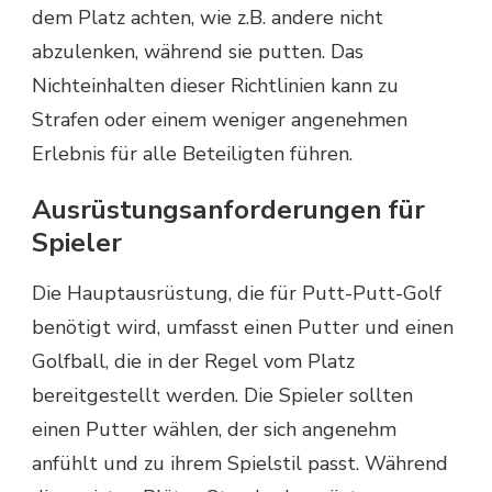
dem Platz achten, wie z.B. andere nicht
abzulenken, während sie putten. Das
Nichteinhalten dieser Richtlinien kann zu
Strafen oder einem weniger angenehmen
Erlebnis für alle Beteiligten führen.
Ausrüstungsanforderungen für
Spieler
Die Hauptausrüstung, die für Putt-Putt-Golf
benötigt wird, umfasst einen Putter und einen
Golfball, die in der Regel vom Platz
bereitgestellt werden. Die Spieler sollten
einen Putter wählen, der sich angenehm
anfühlt und zu ihrem Spielstil passt. Während