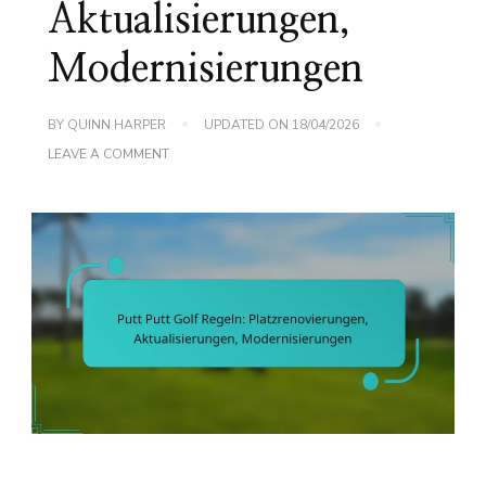
Aktualisierungen,
Modernisierungen
BY
QUINN HARPER
UPDATED ON
18/04/2026
ON
LEAVE A COMMENT
PUTT
PUTT
GOLF
REGELN:
PLATZRENOVIERUNGEN,
AKTUALISIERUNGEN,
MODERNISIERUNGEN