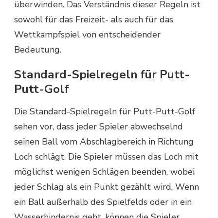
überwinden. Das Verständnis dieser Regeln ist
sowohl für das Freizeit- als auch für das
Wettkampfspiel von entscheidender
Bedeutung.
Standard-Spielregeln für Putt-
Putt-Golf
Die Standard-Spielregeln für Putt-Putt-Golf
sehen vor, dass jeder Spieler abwechselnd
seinen Ball vom Abschlagbereich in Richtung
Loch schlägt. Die Spieler müssen das Loch mit
möglichst wenigen Schlägen beenden, wobei
jeder Schlag als ein Punkt gezählt wird. Wenn
ein Ball außerhalb des Spielfelds oder in ein
Wasserhindernis geht, können die Spieler