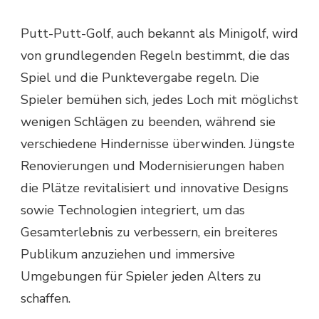
Putt-Putt-Golf, auch bekannt als Minigolf, wird
von grundlegenden Regeln bestimmt, die das
Spiel und die Punktevergabe regeln. Die
Spieler bemühen sich, jedes Loch mit möglichst
wenigen Schlägen zu beenden, während sie
verschiedene Hindernisse überwinden. Jüngste
Renovierungen und Modernisierungen haben
die Plätze revitalisiert und innovative Designs
sowie Technologien integriert, um das
Gesamterlebnis zu verbessern, ein breiteres
Publikum anzuziehen und immersive
Umgebungen für Spieler jeden Alters zu
schaffen.