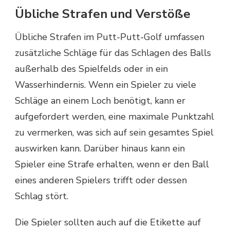
Übliche Strafen und Verstöße
Übliche Strafen im Putt-Putt-Golf umfassen
zusätzliche Schläge für das Schlagen des Balls
außerhalb des Spielfelds oder in ein
Wasserhindernis. Wenn ein Spieler zu viele
Schläge an einem Loch benötigt, kann er
aufgefordert werden, eine maximale Punktzahl
zu vermerken, was sich auf sein gesamtes Spiel
auswirken kann. Darüber hinaus kann ein
Spieler eine Strafe erhalten, wenn er den Ball
eines anderen Spielers trifft oder dessen
Schlag stört.
Die Spieler sollten auch auf die Etikette auf