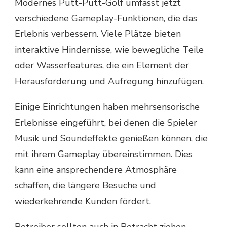
Modernes Putt-Putt-Golf umfasst jetzt
verschiedene Gameplay-Funktionen, die das
Erlebnis verbessern. Viele Plätze bieten
interaktive Hindernisse, wie bewegliche Teile
oder Wasserfeatures, die ein Element der
Herausforderung und Aufregung hinzufügen.
Einige Einrichtungen haben mehrsensorische
Erlebnisse eingeführt, bei denen die Spieler
Musik und Soundeffekte genießen können, die
mit ihrem Gameplay übereinstimmen. Dies
kann eine ansprechendere Atmosphäre
schaffen, die längere Besuche und
wiederkehrende Kunden fördert.
Betreiber sollten auch in Betracht ziehen,