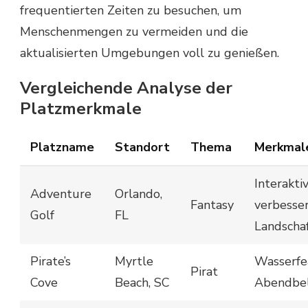
frequentierten Zeiten zu besuchen, um
Menschenmengen zu vermeiden und die
aktualisierten Umgebungen voll zu genießen.
Vergleichende Analyse der
Platzmerkmale
Platzname
Standort
Thema
Merkmal
Interakti
Adventure
Orlando,
Fantasy
verbesse
Golf
FL
Landscha
Pirate’s
Myrtle
Wasserfe
Pirat
Cove
Beach, SC
Abendbe