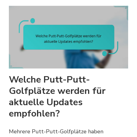
Welche Putt-Putt-
Golfplätze werden für
aktuelle Updates
empfohlen?
Mehrere Putt-Putt-Golfplätze haben