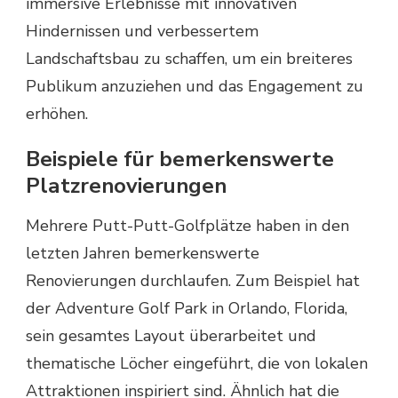
immersive Erlebnisse mit innovativen
Hindernissen und verbessertem
Landschaftsbau zu schaffen, um ein breiteres
Publikum anzuziehen und das Engagement zu
erhöhen.
Beispiele für bemerkenswerte
Platzrenovierungen
Mehrere Putt-Putt-Golfplätze haben in den
letzten Jahren bemerkenswerte
Renovierungen durchlaufen. Zum Beispiel hat
der Adventure Golf Park in Orlando, Florida,
sein gesamtes Layout überarbeitet und
thematische Löcher eingeführt, die von lokalen
Attraktionen inspiriert sind. Ähnlich hat die