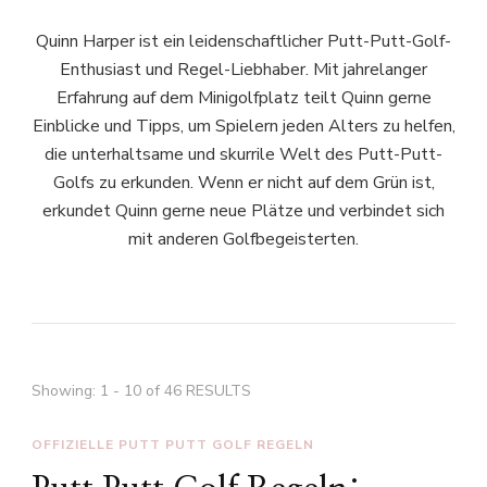
Quinn Harper ist ein leidenschaftlicher Putt-Putt-Golf-
Enthusiast und Regel-Liebhaber. Mit jahrelanger
Erfahrung auf dem Minigolfplatz teilt Quinn gerne
Einblicke und Tipps, um Spielern jeden Alters zu helfen,
die unterhaltsame und skurrile Welt des Putt-Putt-
Golfs zu erkunden. Wenn er nicht auf dem Grün ist,
erkundet Quinn gerne neue Plätze und verbindet sich
mit anderen Golfbegeisterten.
Showing: 1 - 10 of 46 RESULTS
OFFIZIELLE PUTT PUTT GOLF REGELN