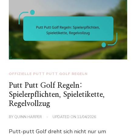
OFFIZIELLE PUTT PUTT GOLF REGELN
Putt Putt Golf Regeln:
Spielerpflichten, Spieletikette,
Regelvollzug
BY
QUINN HARPER
UPDATED ON
11/04/2026
Putt-putt Golf dreht sich nicht nur um