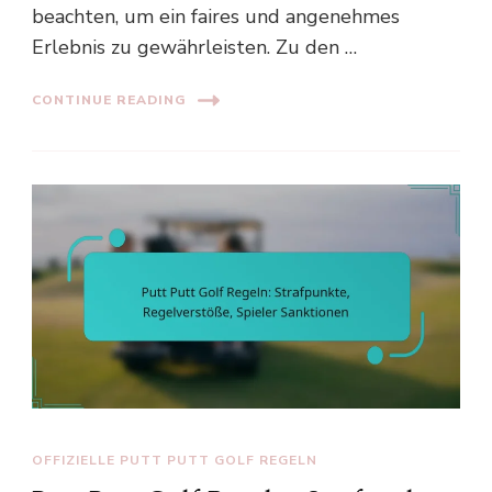
beachten, um ein faires und angenehmes
Erlebnis zu gewährleisten. Zu den …
CONTINUE READING
OFFIZIELLE PUTT PUTT GOLF REGELN