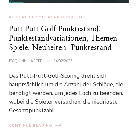
PUTT PUTT GOLF PUNKTESYSTEME
Putt Putt Golf Punktestand:
Punktestandvariationen, Themen-
Spiele, Neuheiten-Punktestand
BY
QUINN HARPER
04/02/2026
Das Putt-Putt-Golf-Scoring dreht sich
hauptsächlich um die Anzahl der Schläge, die
benötigt werden, um jedes Loch zu beenden,
wobei die Spieler versuchen, die niedrigste
Gesamtpunktzahl …
CONTINUE READING