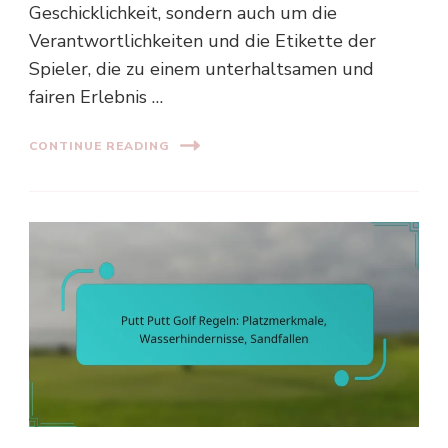
Geschicklichkeit, sondern auch um die
Verantwortlichkeiten und die Etikette der
Spieler, die zu einem unterhaltsamen und
fairen Erlebnis …
CONTINUE READING