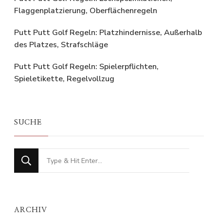
Flaggenplatzierung, Oberflächenregeln
Putt Putt Golf Regeln: Platzhindernisse, Außerhalb
des Platzes, Strafschläge
Putt Putt Golf Regeln: Spielerpflichten,
Spieletikette, Regelvollzug
SUCHE
Looking
for
Something?
ARCHIV