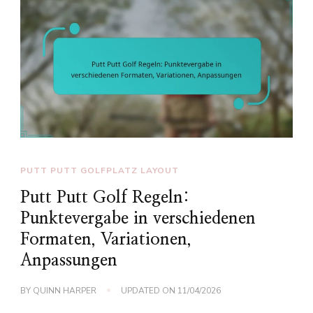
PUTT PUTT GOLFPLATZ LAYOUT
Putt Putt Golf Regeln:
Punktevergabe in verschiedenen
Formaten, Variationen,
Anpassungen
BY
QUINN HARPER
UPDATED ON
11/04/2026