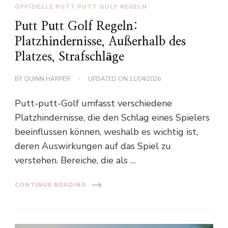
OFFIZIELLE PUTT PUTT GOLF REGELN
Putt Putt Golf Regeln:
Platzhindernisse, Außerhalb des
Platzes, Strafschläge
BY
QUINN HARPER
UPDATED ON
11/04/2026
Putt-putt-Golf umfasst verschiedene
Platzhindernisse, die den Schlag eines Spielers
beeinflussen können, weshalb es wichtig ist,
deren Auswirkungen auf das Spiel zu
verstehen. Bereiche, die als …
CONTINUE READING