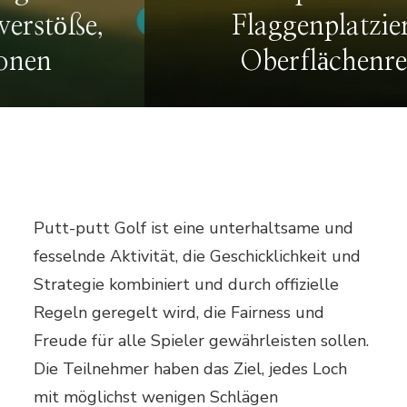
Flaggenplatzierung,
Oberflächenregeln
Putt-putt Golf ist eine unterhaltsame und
fesselnde Aktivität, die Geschicklichkeit und
Strategie kombiniert und durch offizielle
Regeln geregelt wird, die Fairness und
Freude für alle Spieler gewährleisten sollen.
Die Teilnehmer haben das Ziel, jedes Loch
mit möglichst wenigen Schlägen