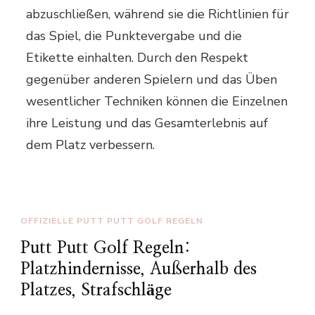
abzuschließen, während sie die Richtlinien für
das Spiel, die Punktevergabe und die
Etikette einhalten. Durch den Respekt
gegenüber anderen Spielern und das Üben
wesentlicher Techniken können die Einzelnen
ihre Leistung und das Gesamterlebnis auf
dem Platz verbessern.
OFFIZIELLE PUTT PUTT GOLF REGELN
Putt Putt Golf Regeln:
Platzhindernisse, Außerhalb des
Platzes, Strafschläge