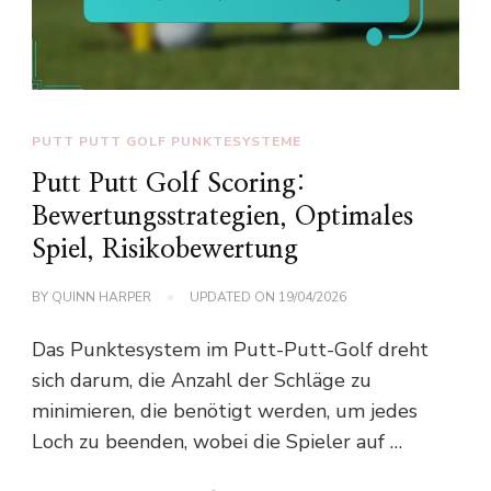
PUTT PUTT GOLF PUNKTESYSTEME
Putt Putt Golf Scoring:
Bewertungsstrategien, Optimales
Spiel, Risikobewertung
BY
QUINN HARPER
UPDATED ON
19/04/2026
Das Punktesystem im Putt-Putt-Golf dreht
sich darum, die Anzahl der Schläge zu
minimieren, die benötigt werden, um jedes
Loch zu beenden, wobei die Spieler auf …