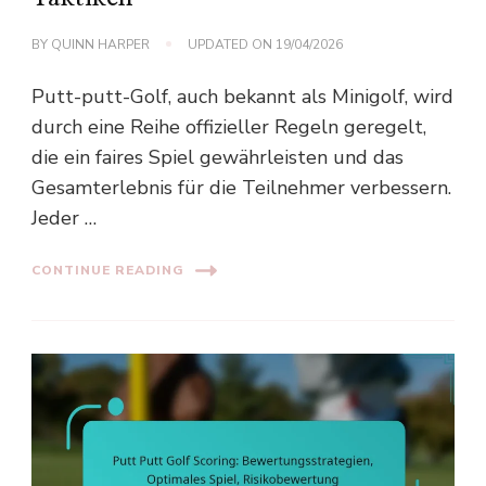
BY
QUINN HARPER
UPDATED ON
19/04/2026
Putt-putt-Golf, auch bekannt als Minigolf, wird
durch eine Reihe offizieller Regeln geregelt,
die ein faires Spiel gewährleisten und das
Gesamterlebnis für die Teilnehmer verbessern.
Jeder …
CONTINUE READING