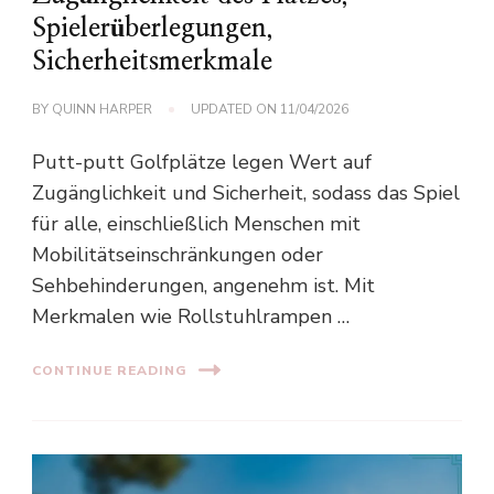
Spielerüberlegungen,
Sicherheitsmerkmale
BY
QUINN HARPER
UPDATED ON
11/04/2026
Putt-putt Golfplätze legen Wert auf
Zugänglichkeit und Sicherheit, sodass das Spiel
für alle, einschließlich Menschen mit
Mobilitätseinschränkungen oder
Sehbehinderungen, angenehm ist. Mit
Merkmalen wie Rollstuhlrampen …
CONTINUE READING