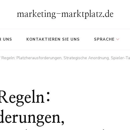
marketing-marktplatz.de
R UNS
KONTAKTIEREN SIE UNS
SPRACHE
f Regeln: Platzherausforderungen, Strategische Anordnung, Spieler-Ta
 Regeln:
derungen,