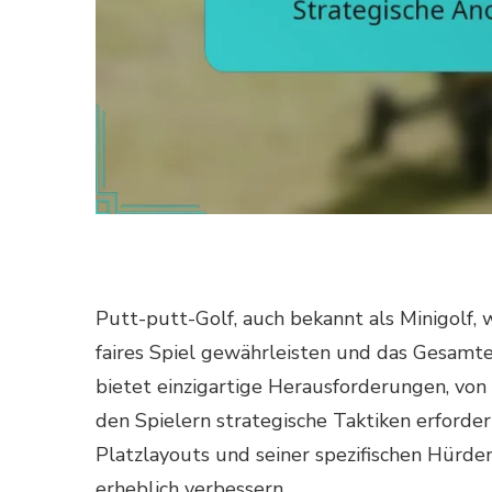
Putt-putt-Golf, auch bekannt als Minigolf, w
faires Spiel gewährleisten und das Gesamte
bietet einzigartige Herausforderungen, von
den Spielern strategische Taktiken erforder
Platzlayouts und seiner spezifischen Hürden
erheblich verbessern.