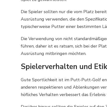
Die Spieler sollten nur die vom Platz bere
Ausrüstung verwenden, die den Spezifikatio
typischerweise Putter einer bestimmten Lä
Die Verwendung von nicht standardmäßiger
führen, daher ist es ratsam, sich bei der P
Ausrüstung mitbringen möchten.
Spielerverhalten und Eti
Gute Sportlichkeit ist im Putt-Putt-Golf en
anderen respektieren und Ablenkungen ver
höfliches Verhalten verbessert das Erlebnis f
Darüber hinaus sollten die Spieler auf den