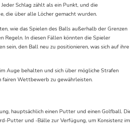
Jeder Schlag zählt als ein Punkt, und die
, die über alle Löcher gemacht wurden.
lten, wie das Spielen des Balls außerhalb der Grenzen
en Regeln. In diesen Fällen könnten die Spieler
 sein, den Ball neu zu positionieren, was sich auf ihre
 im Auge behalten und sich über mögliche Strafen
en fairen Wettbewerb zu gewährleisten.
ng, hauptsächlich einen Putter und einen Golfball. Di
ard-Putter und -Bälle zur Verfügung, um Konsistenz im