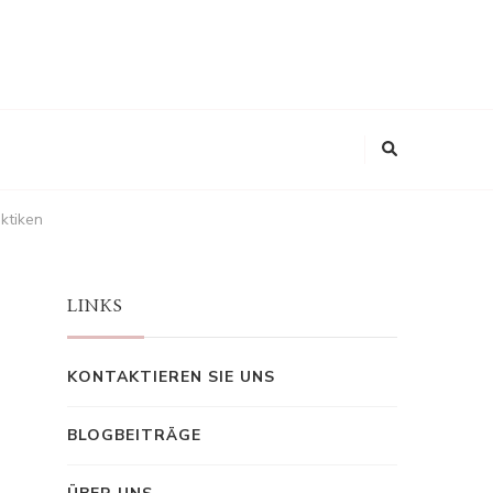
ktiken
LINKS
KONTAKTIEREN SIE UNS
BLOGBEITRÄGE