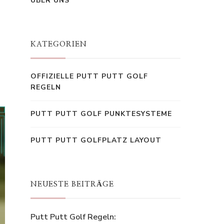
ÜBER UNS
KATEGORIEN
OFFIZIELLE PUTT PUTT GOLF
REGELN
PUTT PUTT GOLF PUNKTESYSTEME
PUTT PUTT GOLFPLATZ LAYOUT
NEUESTE BEITRÄGE
Putt Putt Golf Regeln: