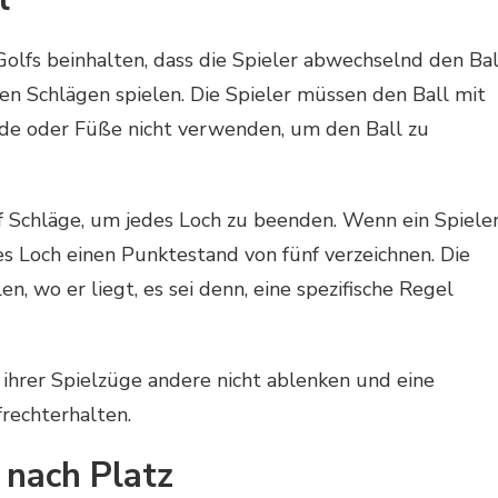
lfs beinhalten, dass die Spieler abwechselnd den Bal
n Schlägen spielen. Die Spieler müssen den Ball mit
de oder Füße nicht verwenden, um den Ball zu
f Schläge, um jedes Loch zu beenden. Wenn ein Spiele
ses Loch einen Punktestand von fünf verzeichnen. Die
n, wo er liegt, es sei denn, eine spezifische Regel
 ihrer Spielzüge andere nicht ablenken und eine
rechterhalten.
 nach Platz