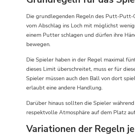
Die grundlegenden Regeln des Putt-Putt-Go
vom Abschlag ins Loch mit möglichst wenige
einem Putter schlagen und dürfen ihre Hän
bewegen.
Die Spieler haben in der Regel maximal fün
dieses Limit überschreitet, muss er für die
Spieler müssen auch den Ball von dort spiele
erlaubt eine andere Handlung.
Darüber hinaus sollten die Spieler während
respektvolle Atmosphäre auf dem Platz auf
Variationen der Regeln je