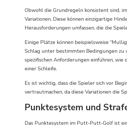
Obwohl die Grundregeln konsistent sind, i
Variationen. Diese können einzigartige Hinde
Herausforderungen umfassen, die die Spiel
Einige Plätze können beispielsweise “Mullig
Schlag unter bestimmten Bedingungen zu w
spezifischen Anforderungen einführen, wie
einer Schleife.
Es ist wichtig, dass die Spieler sich vor Be
vertrautmachen, da diese Variationen die Sp
Punktesystem und Straf
Das Punktesystem im Putt-Putt-Golf ist einf