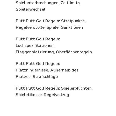
Spielunterbrechungen, Zeitlimits,
Spielerwechsel
Putt Putt Golf Regeln: Strafpunkte,
Regelverstöße, Spieler Sanktionen
Putt Putt Golf Regeln:
Lochspezifikationen,
Flaggenplatzierung, Oberflächenregeln
Putt Putt Golf Regeln:
d
Platzhindernisse, Außerhalb des
Platzes, Strafschläge
Putt Putt Golf Regeln: Spielerpflichten,
Spieletikette, Regelvollzug