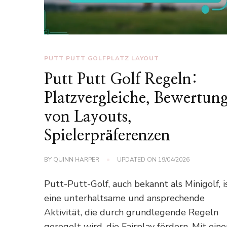
PUTT PUTT GOLFPLATZ LAYOUT
Putt Putt Golf Regeln:
Platzvergleiche, Bewertun
von Layouts,
Spielerpräferenzen
BY
QUINN HARPER
UPDATED ON
19/04/2026
Putt-Putt-Golf, auch bekannt als Minigolf, i
eine unterhaltsame und ansprechende
Aktivität, die durch grundlegende Regeln
geregelt wird, die Fairplay fördern. Mit eine