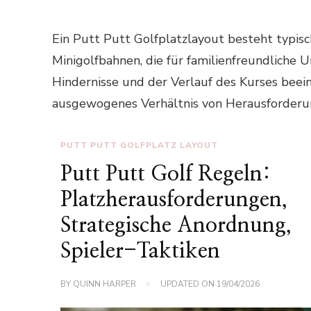
Ein Putt Putt Golfplatzlayout besteht typisc
Minigolfbahnen, die für familienfreundliche 
Hindernisse und der Verlauf des Kurses beein
ausgewogenes Verhältnis von Herausforderung
PUTT PUTT GOLFPLATZ LAYOUT
Putt Putt Golf Regeln:
Platzherausforderungen,
Strategische Anordnung,
Spieler-Taktiken
BY
QUINN HARPER
UPDATED ON
19/04/2026