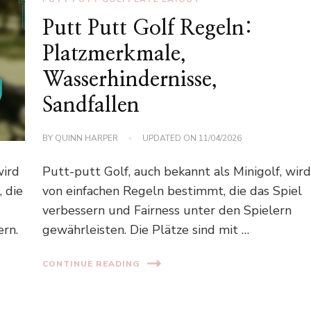
Putt Putt Golf Regeln:
Platzmerkmale,
Wasserhindernisse,
Sandfallen
BY
QUINN HARPER
UPDATED ON
11/04/2026
Putt-putt Golf, auch bekannt als Minigolf, wir
wird
von einfachen Regeln bestimmt, die das Spiel
, die
verbessern und Fairness unter den Spielern
gewährleisten. Die Plätze sind mit …
ern.
CONTINUE READING