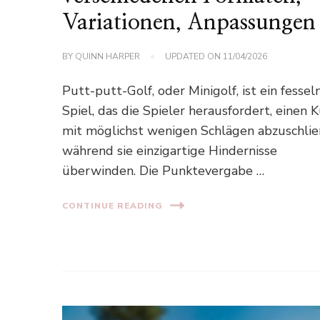
Variationen, Anpassungen
BY
QUINN HARPER
UPDATED ON
11/04/2026
Putt-putt-Golf, oder Minigolf, ist ein fesse
Spiel, das die Spieler herausfordert, einen 
mit möglichst wenigen Schlägen abzuschlie
während sie einzigartige Hindernisse
überwinden. Die Punktevergabe …
CONTINUE READING