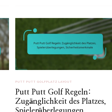
PUTT PUTT GOLFPLATZ LAYOUT
Putt Putt Golf Regeln:
Zugänglichkeit des Platzes,
Spielerüberlegungen,