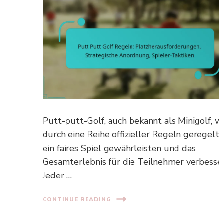
Putt-putt-Golf, auch bekannt als Minigolf, 
durch eine Reihe offizieller Regeln geregelt
ein faires Spiel gewährleisten und das
Gesamterlebnis für die Teilnehmer verbess
Jeder …
CONTINUE READING