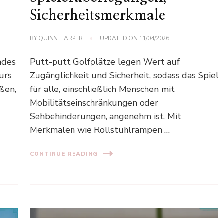
Sicherheitsmerkmale
BY
QUINN HARPER
UPDATED ON
11/04/2026
lndes
Putt-putt Golfplätze legen Wert auf
Kurs
Zugänglichkeit und Sicherheit, sodass das Spie
ßen,
für alle, einschließlich Menschen mit
Mobilitätseinschränkungen oder
Sehbehinderungen, angenehm ist. Mit
Merkmalen wie Rollstuhlrampen …
CONTINUE READING