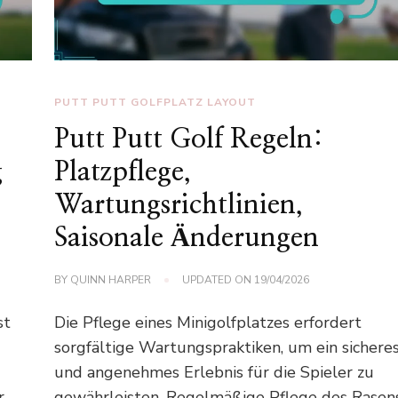
PUTT PUTT GOLFPLATZ LAYOUT
Putt Putt Golf Regeln:
g
Platzpflege,
Wartungsrichtlinien,
Saisonale Änderungen
BY
QUINN HARPER
UPDATED ON
19/04/2026
st
Die Pflege eines Minigolfplatzes erfordert
sorgfältige Wartungspraktiken, um ein sichere
und angenehmes Erlebnis für die Spieler zu
r
gewährleisten. Regelmäßige Pflege des Rasens