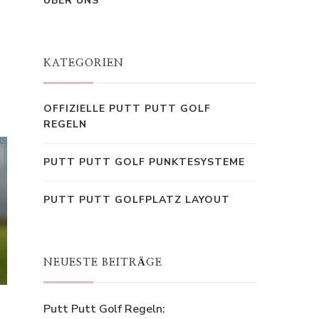
ÜBER UNS
KATEGORIEN
OFFIZIELLE PUTT PUTT GOLF
REGELN
PUTT PUTT GOLF PUNKTESYSTEME
PUTT PUTT GOLFPLATZ LAYOUT
NEUESTE BEITRÄGE
Putt Putt Golf Regeln: