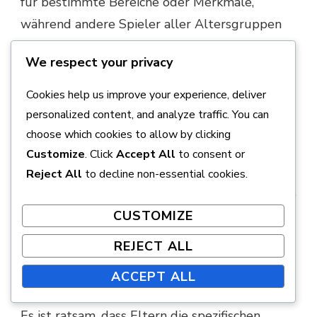
für bestimmte Bereiche oder Merkmale,
während andere Spieler aller Altersgruppen
zulassen. Beispielsweise kann ein Platz mit
We respect your privacy
herausfordernderen Hindernissen ein
Mindestalter von etwa 10 Jahren empfehlen.
Cookies help us improve your experience, deliver
personalized content, and analyze traffic. You can
Familienfreundliche Plätze ermutigen oft die
choose which cookies to allow by clicking
Teilnahme von jüngeren Kindern, indem sie
Customize
. Click
Accept All
to consent or
spezielle Ausrüstung oder modifizierte Regeln
Reject All
to decline non-essential cookies.
bereitstellen, um deren Erlebnis zu verbessern.
Im Gegensatz dazu können auf Erwachsene
CUSTOMIZE
ausgerichtete Plätze sich auf komplexeres
REJECT ALL
Gameplay konzentrieren, was den Zugang für
ACCEPT ALL
jüngere Spieler einschränken könnte.
Es ist ratsam, dass Eltern die spezifischen