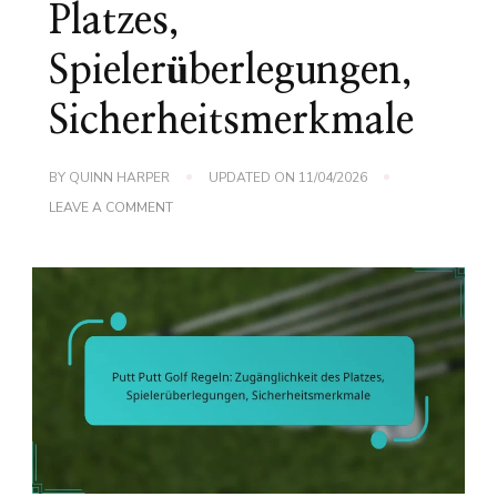
Platzes,
Spielerüberlegungen,
Sicherheitsmerkmale
BY
QUINN HARPER
UPDATED ON
11/04/2026
ON
LEAVE A COMMENT
PUTT
PUTT
GOLF
REGELN:
ZUGÄNGLICHKEIT
DES
PLATZES,
SPIELERÜBERLEGUNGEN,
SICHERHEITSMERKMALE