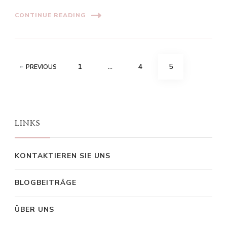
CONTINUE READING
Posts
PAGE
PAGE
PAGE
1
…
4
5
PREVIOUS
pagination
LINKS
KONTAKTIEREN SIE UNS
BLOGBEITRÄGE
ÜBER UNS