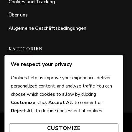
Cookies und Tracking
Über uns
Allgemeine Geschäftsbedingungen
KATEGORIEN
We respect your privacy
Offizielle Putt Putt Golf Regeln
Cookies help us improve your experience, deliver
Putt Putt Golf Punktesysteme
personalized content, and analyze traffic. You can
Putt Putt Golfplatz Layout
choose which cookies to allow by clicking
Customize
. Click
Accept All
to consent or
Reject All
to decline non-essential cookies.
© Copyright 2026
marketing-marktplatz.de
. All Rights
CUSTOMIZE
Reserved. Chic Lite | Developed By
Rara Themes
.