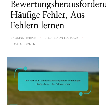
Bewertungsherausforder
Häufige Fehler, Aus
Fehlern lernen
BY
QUINN HARPER
UPDATED ON
11/04/2026
ON
LEAVE A COMMENT
PUTT
PUTT
GOLF
SCORING:
BEWERTUNGSHERAUSFORDERUNGEN,
HÄUFIGE
FEHLER,
AUS
FEHLERN
LERNEN