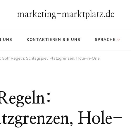
marketing-marktplatz.de
R UNS
KONTAKTIEREN SIE UNS
SPRACHE
t Golf Regeln: Schlagspiel, Platzgrenzen, Hole-in-One
 Regeln:
latzgrenzen, Hole-