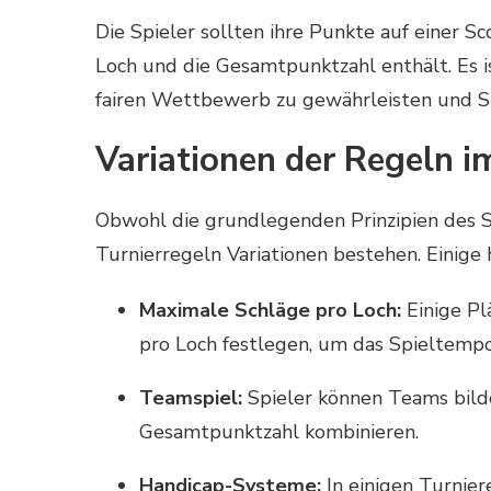
Die Spieler sollten ihre Punkte auf einer Sc
Loch und die Gesamtpunktzahl enthält. Es is
fairen Wettbewerb zu gewährleisten und St
Variationen der Regeln i
Obwohl die grundlegenden Prinzipien des Sc
Turnierregeln Variationen bestehen. Einige h
Maximale Schläge pro Loch:
Einige Pl
pro Loch festlegen, um das Spieltempo
Teamspiel:
Spieler können Teams bild
Gesamtpunktzahl kombinieren.
Handicap-Systeme:
In einigen Turnier