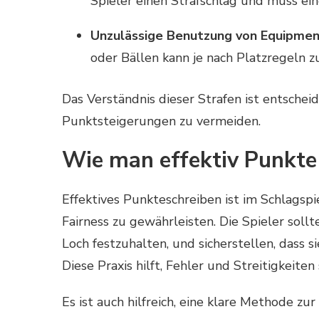
Spieler einen Strafschlag und muss ei
Unzulässige Benutzung von Equipmen
oder Bällen kann je nach Platzregeln z
Das Verständnis dieser Strafen ist entschei
Punktsteigerungen zu vermeiden.
Wie man effektiv Punkte
Effektives Punkteschreiben ist im Schlags
Fairness zu gewährleisten. Die Spieler soll
Loch festzuhalten, und sicherstellen, dass 
Diese Praxis hilft, Fehler und Streitigkeite
Es ist auch hilfreich, eine klare Methode zu