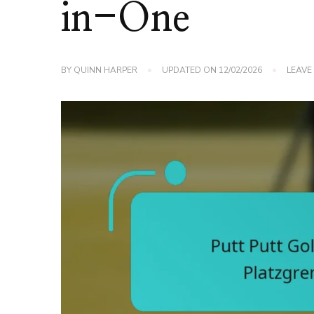
in-One
BY
QUINN HARPER
UPDATED ON
12/02/2026
LEAVE