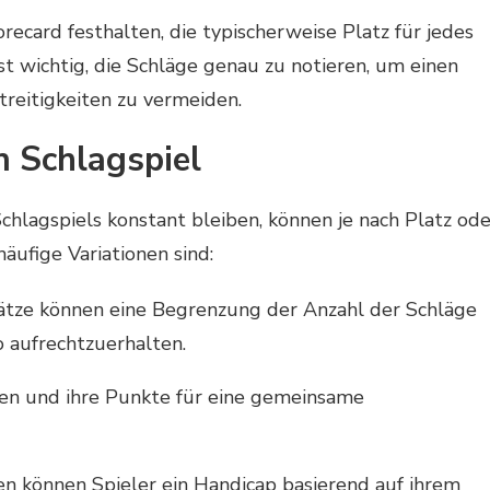
orecard festhalten, die typischerweise Platz für jedes
t wichtig, die Schläge genau zu notieren, um einen
reitigkeiten zu vermeiden.
m Schlagspiel
hlagspiels konstant bleiben, können je nach Platz ode
äufige Variationen sind:
ätze können eine Begrenzung der Anzahl der Schläge
 aufrechtzuerhalten.
en und ihre Punkte für eine gemeinsame
en können Spieler ein Handicap basierend auf ihrem