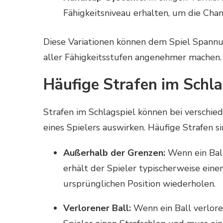
Fähigkeitsniveau erhalten, um die Chan
Diese Variationen können dem Spiel Spannu
aller Fähigkeitsstufen angenehmer machen.
Häufige Strafen im Schla
Strafen im Schlagspiel können bei verschied
eines Spielers auswirken. Häufige Strafen si
Außerhalb der Grenzen:
Wenn ein Ball
erhält der Spieler typischerweise ein
ursprünglichen Position wiederholen.
Verlorener Ball:
Wenn ein Ball verlore