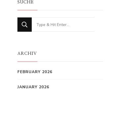
SUCHE
Looking
for
Something?
ARCHIV
FEBRUARY 2026
JANUARY 2026