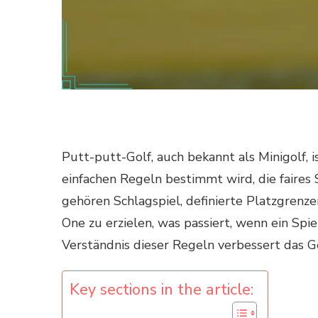
Putt-putt-Golf, auch bekannt als Minigolf, 
einfachen Regeln bestimmt wird, die faires 
gehören Schlagspiel, definierte Platzgrenz
One zu erzielen, was passiert, wenn ein Spi
Verständnis dieser Regeln verbessert das G
Key sections in the article: