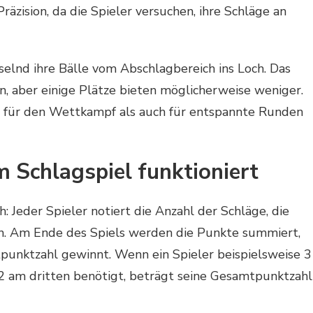
äzision, da die Spieler versuchen, ihre Schläge an
selnd ihre Bälle vom Abschlagbereich ins Loch. Das
n, aber einige Plätze bieten möglicherweise weniger.
hl für den Wettkampf als auch für entspannte Runden
 Schlagspiel funktioniert
: Jeder Spieler notiert die Anzahl der Schläge, die
n. Am Ende des Spiels werden die Punkte summiert,
punktzahl gewinnt. Wenn ein Spieler beispielsweise 3
2 am dritten benötigt, beträgt seine Gesamtpunktzahl