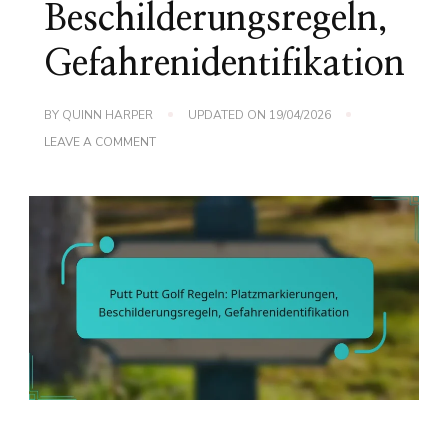
Beschilderungsregeln,
Gefahrenidentifikation
BY
QUINN HARPER
UPDATED ON
19/04/2026
ON
LEAVE A COMMENT
PUTT
PUTT
GOLF
REGELN:
PLATZMARKIERUNGEN,
BESCHILDERUNGSREGELN,
GEFAHRENIDENTIFIKATION