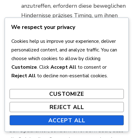
anzutreffen, erfordern diese beweglichen
Hindernisse präzises Timing, um ihnen
auszuweichen.
We respect your privacy
Riesige Tiere:
Einige Plätze verfügen
Cookies help us improve your experience, deliver
über übergroße Kreaturen, die Schläge
personalized content, and analyze traffic. You can
choose which cookies to allow by clicking
blockieren oder Bälle umleiten können.
Customize
. Click
Accept All
to consent or
Interaktive Elemente:
Merkmale, die auf
Reject All
to decline non-essential cookies.
den Ball reagieren, wie das Hochspringen
oder Bewegen, fügen eine zusätzliche
CUSTOMIZE
Herausforderung hinzu.
REJECT ALL
ACCEPT ALL
Diese einzigartigen Gefahren erhöhen nicht nur
den Spaßfaktor, sondern erfordern auch, dass